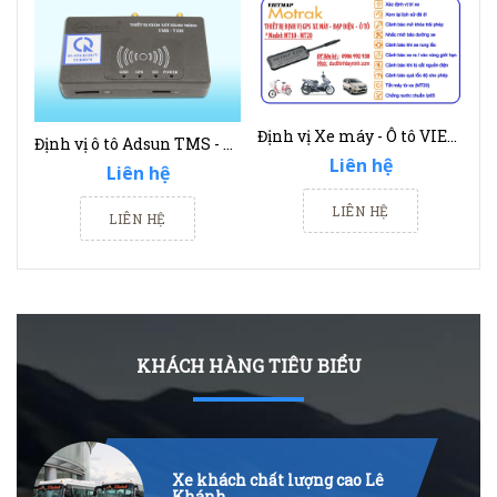
Định vị Xe máy - Ô tô VIETMAP
Định vị ô tô Adsun TMS - T100
Định vị ô tô Adsun TMS-T90
Liên hệ
Liên hệ
LIÊN HỆ
LIÊN HỆ
KHÁCH HÀNG TIÊU BIỂU
Xe khách chất lượng cao Lê
Khánh