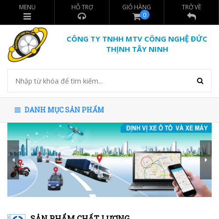
MENU
HỖ TRỢ
GIỎ HÀNG
TRỞ VỀ
0
CÔNG TY TNHH MTV CÔNG NGHỆ ĐỨC
THỊNH TÂY NINH
DANH MỤC SẢN PHẨM
SẢN PHẨM CHẤT LƯỢNG