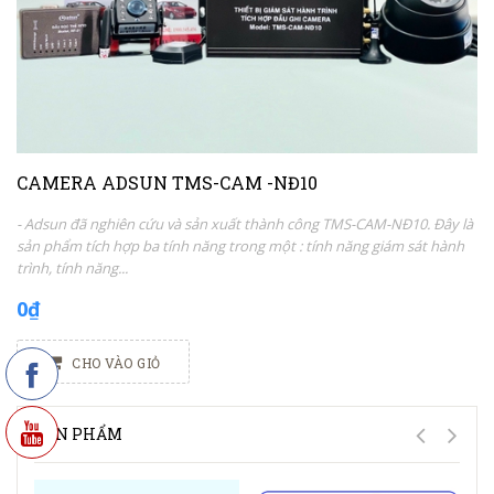
CAMERA ADSUN TMS-CAM -NĐ10
- Adsun đã nghiên cứu và sản xuất thành công TMS-CAM-NĐ10. Đây là
sản phẩm tích hợp ba tính năng trong một : tính năng giám sát hành
trình, tính năng...
0₫
CHO VÀO GIỎ
SẢN PHẨM