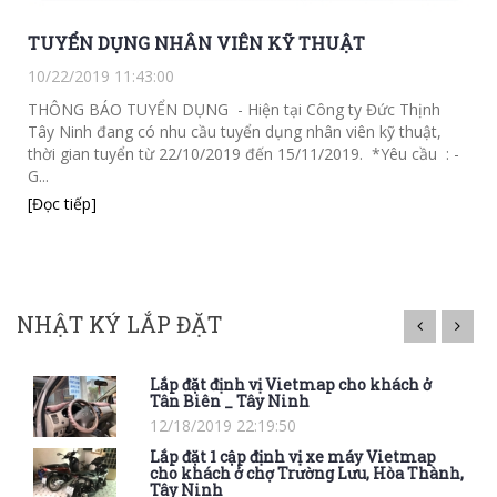
TUYỂN DỤNG NHÂN VIÊN KỸ THUẬT
10/22/2019 11:43:00
n
THÔNG BÁO TUYỂN DỤNG - Hiện tại Công ty Đức Thịnh
Tây Ninh đang có nhu cầu tuyển dụng nhân viên kỹ thuật,
thời gian tuyển từ 22/10/2019 đến 15/11/2019. *Yêu cầu : -
G...
[Đọc tiếp]
NHẬT KÝ LẮP ĐẶT
Lắp đặt định vị Vietmap cho khách ở
Tân Biên _ Tây Ninh
12/18/2019 22:19:50
Lắp đặt 1 cập định vị xe máy Vietmap
cho khách ở chợ Trường Lưu, Hòa Thành,
Tây Ninh