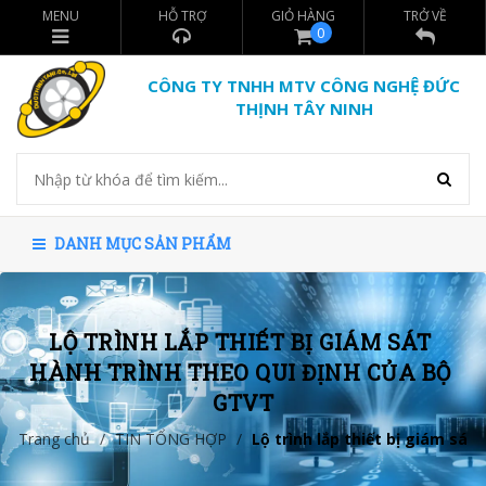
MENU
HỖ TRỢ
GIỎ HÀNG
TRỞ VỀ
0
CÔNG TY TNHH MTV CÔNG NGHỆ ĐỨC
THỊNH TÂY NINH
DANH MỤC SẢN PHẨM
LỘ TRÌNH LẮP THIẾT BỊ GIÁM SÁT 
HÀNH TRÌNH THEO QUI ĐỊNH CỦA BỘ 
GTVT
Trang chủ
/
TIN TỔNG HỢP
/
Lộ trình lắp thiết bị giám sát