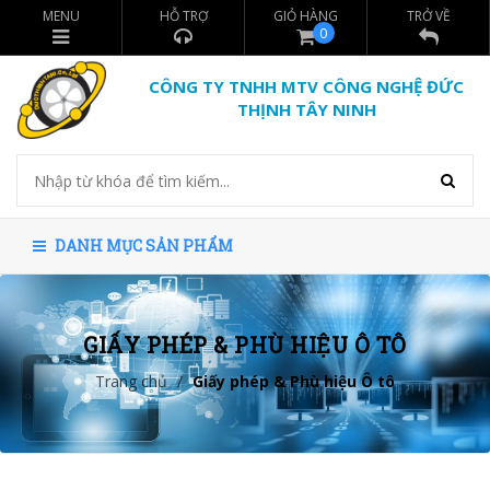
MENU
HỖ TRỢ
GIỎ HÀNG
TRỞ VỀ
0
CÔNG TY TNHH MTV CÔNG NGHỆ ĐỨC
THỊNH TÂY NINH
DANH MỤC SẢN PHẨM
GIẤY PHÉP & PHÙ HIỆU Ô TÔ
Trang chủ
/
Giấy phép & Phù hiệu Ô tô