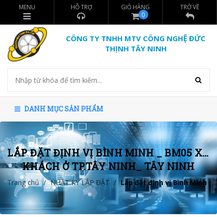
MENU
HỖ TRỢ
GIỎ HÀNG
TRỞ VỀ
0
CÔNG TY TNHH MTV CÔNG NGHỆ ĐỨC
THỊNH TÂY NINH
DANH MỤC SẢN PHẨM
LẮP ĐẶT ĐỊNH VỊ BÌNH MINH _ BM05 XE 
KHÁCH Ở TP.TÂY NINH_ TÂY NINH
Trang chủ
/
NHẬT KÝ LẮP ĐẶT
/
Lắp đặt định vị Bình Minh _