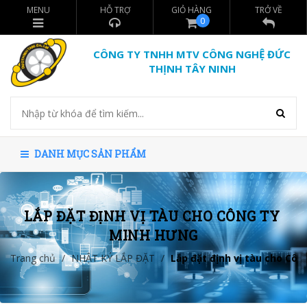
MENU
HỖ TRỢ
GIỎ HÀNG
TRỞ VỀ
0
CÔNG TY TNHH MTV CÔNG NGHỆ ĐỨC
THỊNH TÂY NINH
DANH MỤC SẢN PHẨM
LẮP ĐẶT ĐỊNH VỊ TÀU CHO CÔNG TY 
MINH HƯNG
Trang chủ
/
NHẬT KÝ LẮP ĐẶT
/
Lắp đặt định vị tàu cho Cô