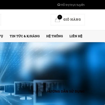
Hỗ trợ trực tuyến
0
GIỎ HÀNG
VỤ
TIN TỨC & K/HÀNG
HỆ THỐNG
LIÊN HỆ
Trang chủ
/
HƯỚNG DẪN SỬ DỤNG