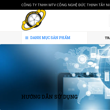
CÔNG TY TNHH MTV CÔNG NGHỆ ĐỨC THỊNH TÂY N
DANH MỤC SẢN PHẨM
TR
HƯỚNG DẪN SỬ DỤNG