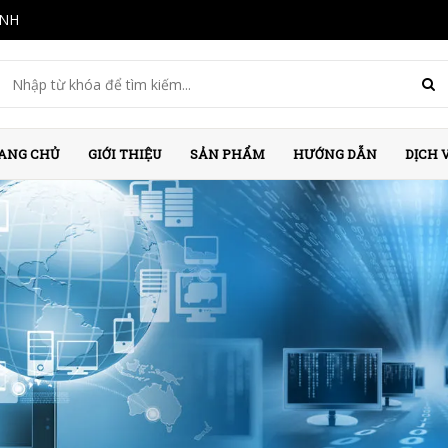
INH
ANG CHỦ
GIỚI THIỆU
SẢN PHẨM
HƯỚNG DẪN
DỊCH 