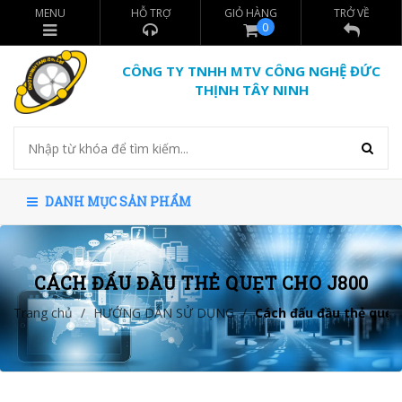
MENU
HỖ TRỢ
GIỎ HÀNG
TRỞ VỀ
0
CÔNG TY TNHH MTV CÔNG NGHỆ ĐỨC
THỊNH TÂY NINH
DANH MỤC SẢN PHẨM
CÁCH ĐẤU ĐẦU THẺ QUẸT CHO J800
Trang chủ
/
HƯỚNG DẪN SỬ DỤNG
/
Cách đấu đầu thẻ quẹt 