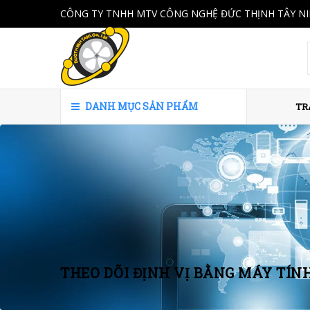
CÔNG TY TNHH MTV CÔNG NGHỆ ĐỨC THỊNH TÂY N
DANH MỤC SẢN PHẨM
TR
THEO DÕI ĐỊNH VỊ BẰNG MÁY TÍN