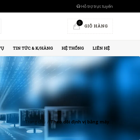
Hỗ trợ trực tuyến
0
GIỎ HÀNG
VỤ
TIN TỨC & K/HÀNG
HỆ THỐNG
LIÊN HỆ
Trang chủ
/
Theo dõi định vị bằng máy tính