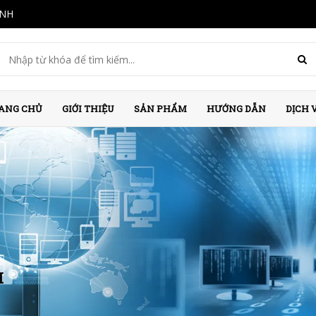
INH
ANG CHỦ
GIỚI THIỆU
SẢN PHẨM
HƯỚNG DẪN
DỊCH 
H