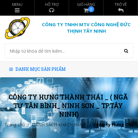
MENU
HỖ TRỢ
GIỎ HÀNG
TRỞ VỀ
0
CÔNG TY TNHH MTV CÔNG NGHỆ ĐỨC
THỊNH TÂY NINH
DANH MỤC SẢN PHẨM
CÔNG TY HƯNG THÀNH THÁI _ ( NGÃ 
TƯ TÂN BÌNH_ NINH SƠN _ TP.TÂY 
NINH)
Trang chủ
/
DANH SÁCH KHÁCH HÀNG
/
Công ty Hưng Thành 