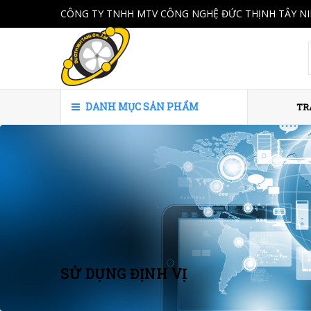
CÔNG TY TNHH MTV CÔNG NGHỆ ĐỨC THỊNH TÂY N
DANH MỤC SẢN PHẨM
TR
SỬ DỤNG ĐỊNH VỊ