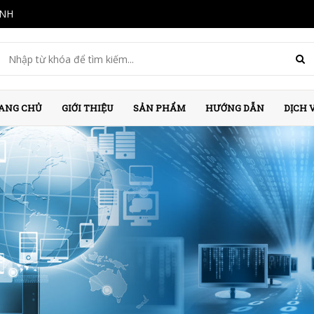
INH
ANG CHỦ
GIỚI THIỆU
SẢN PHẨM
HƯỚNG DẪN
DỊCH 