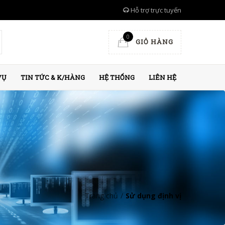
Hỗ trợ trực tuyến
0
GIỎ HÀNG
VỤ
TIN TỨC & K/HÀNG
HỆ THỐNG
LIÊN HỆ
Trang chủ
/
Sử dụng định vị