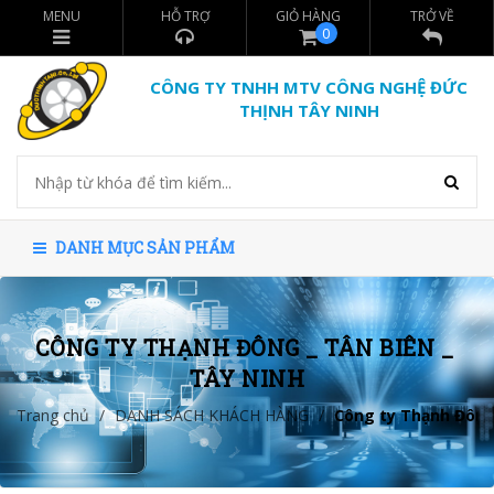
MENU
HỖ TRỢ
GIỎ HÀNG
TRỞ VỀ
0
CÔNG TY TNHH MTV CÔNG NGHỆ ĐỨC
THỊNH TÂY NINH
DANH MỤC SẢN PHẨM
CÔNG TY THẠNH ĐÔNG _ TÂN BIÊN _ 
TÂY NINH
Trang chủ
/
DANH SÁCH KHÁCH HÀNG
/
Công ty Thạnh Đông 