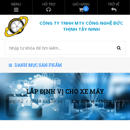
MENU
HỖ TRỢ
GIỎ HÀNG
TRỞ VỀ
0
CÔNG TY TNHH MTV CÔNG NGHỆ ĐỨC
THỊNH TÂY NINH
DANH MỤC SẢN PHẨM
LẮP ĐỊNH VỊ CHO XE MÁY
Trang chủ
/
NHẬT KÝ LẮP ĐẶT
/
Lắp định vị - Chống trộm c