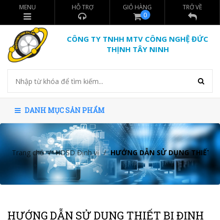
MENU
HỖ TRỢ
GIỎ HÀNG
TRỞ VỀ
0
CÔNG TY TNHH MTV CÔNG NGHỆ ĐỨC
THỊNH TÂY NINH
DANH MỤC SẢN PHẨM
Trang chủ
/
HDSD Định vị
/
HƯỚNG DẪN SỬ DỤNG THIẾT BỊ 
HƯỚNG DẪN SỬ DỤNG THIẾT BỊ ĐỊNH