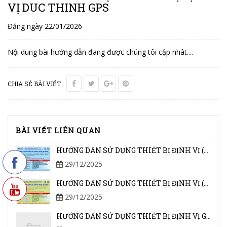
VỊ DUC THINH GPS
Đăng ngày 22/01/2026
Nội dung bài hướng dẫn đang được chúng tôi cập nhât....
CHIA SẺ BÀI VIẾT
BÀI VIẾT LIÊN QUAN
HƯỚNG DẪN SỬ DỤNG THIẾT BỊ ĐỊNH VỊ (GSHT) ADSUN
29/12/2025
HƯỚNG DẪN SỬ DỤNG THIẾT BỊ ĐỊNH VỊ (GSHT) BÌNH MINH
29/12/2025
HƯỚNG DẪN SỬ DỤNG THIẾT BỊ ĐỊNH VỊ GPS 70