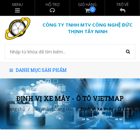
MENU
HỖ TRỢ
GIỎ HÀNG
TRỞ VỀ
0
CÔNG TY TNHH MTV CÔNG NGHỆ ĐỨC
THỊNH TÂY NINH
DANH MỤC SẢN PHẨM
ĐỊNH VỊ XE MÁY - Ô TÔ VIETMAP
Trang chủ
/
Sản phẩm trang chủ
/
Định vị Xe máy - Ô tô VIE