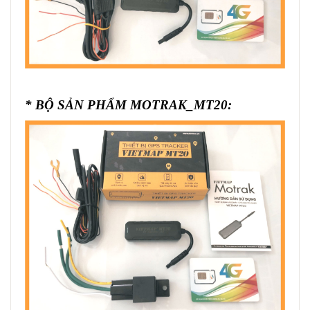
* BỘ SẢN PHẨM MOTRAK_MT20: