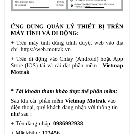
ỨNG DỤNG QUẢN LÝ THIẾT BỊ TRÊN
MÁY TÍNH VÀ DI ĐỘNG:
+ Trên máy tính dùng trình duyệt web vào địa
chỉ
https://web.motrak.vn
+ Trên di động vào Chlay (Android) hoặc App
Store (IOS) tải và cài đặt phần mềm :
Vietmap
Motrak
* Tài khoản tham khảo thực thế phần mềm:
Sau khi cài phần mềm
Vietmap Motrak
vào
điện thoại, quý khách đăng nhập với thông tin
như sau :
+ Tên đăng nhập:
0986992938
+ Mật khẩu :
123456