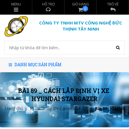
MENU
HỖ TRỢ
GIỎ HÀNG
TRỞ VỀ
0
CÔNG TY TNHH MTV CÔNG NGHỆ ĐỨC
THỊNH TÂY NINH
DANH MỤC SẢN PHẨM
BÀI 89 _ CÁCH LẮP ĐỊNH VỊ XE 
HYUNDAI STARGAZER
Trang chủ
/
Kỹ thuật lắp ĐV-Camera xe Ôtô
/
Bài 89 _ Cách lắ