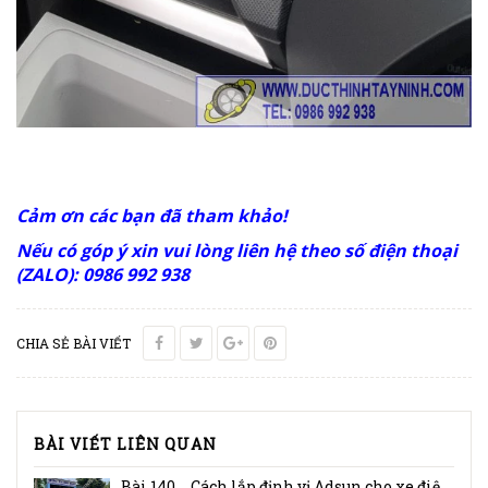
Cảm ơn các bạn đã tham khảo!
Nếu có góp ý xin vui lòng liên hệ theo số điện thoại
(ZALO): 0986 992 938
CHIA SẺ BÀI VIẾT
BÀI VIẾT LIÊN QUAN
Bài 140 _ Cách lắp định vị Adsun cho xe điện Vinfast VF e34