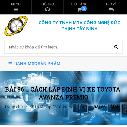
MENU
HỖ TRỢ
GIỎ HÀNG
TRỞ VỀ
0
CÔNG TY TNHH MTV CÔNG NGHỆ ĐỨC
THỊNH TÂY NINH
DANH MỤC SẢN PHẨM
BÀI 86 _ CÁCH LẮP ĐỊNH VỊ XE TOYOTA 
AVANZA PREMIO
Trang chủ
/
Kỹ thuật lắp ĐV-Camera xe Ôtô
/
Bài 86 _ Cách lắ