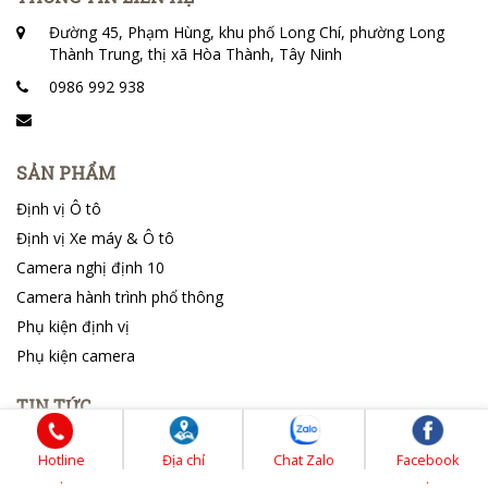
Đường 45, Phạm Hùng, khu phố Long Chí, phường Long
Thành Trung, thị xã Hòa Thành, Tây Ninh
0986 992 938
SẢN PHẨM
Định vị Ô tô
Định vị Xe máy & Ô tô
Camera nghị định 10
Camera hành trình phổ thông
Phụ kiện định vị
Phụ kiện camera
TIN TỨC
Nhật ký lắp đặt
Hotline
Địa chỉ
Chat Zalo
Facebook
Tin tổng hợp
.
.