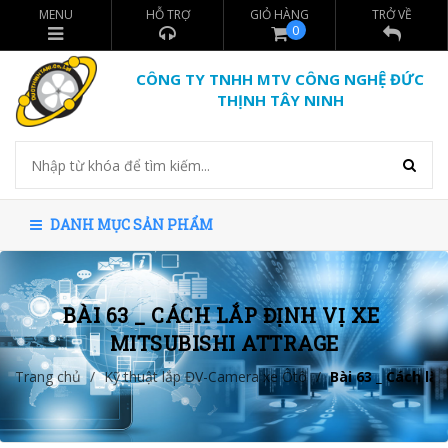
MENU
HỖ TRỢ
GIỎ HÀNG
TRỞ VỀ
0
CÔNG TY TNHH MTV CÔNG NGHỆ ĐỨC
THỊNH TÂY NINH
DANH MỤC SẢN PHẨM
BÀI 63 _ CÁCH LẮP ĐỊNH VỊ XE 
MITSUBISHI ATTRAGE
Trang chủ
/
Kỹ thuật lắp ĐV-Camera xe Ôtô
/
Bài 63 _ Cách lắ