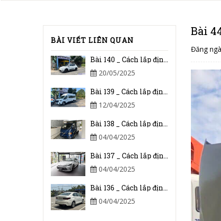
Bài 4
BÀI VIẾT LIÊN QUAN
Đăng ngà
Bài 140 _ Cách lắp định vị Adsun cho xe điện Vinfast VF e34
20/05/2025
Bài 139 _ Cách lắp định vị Adsun cho xe Ford Transit 2024
12/04/2025
Bài 138 _ Cách lắp định vị Adsun cho xe tải JAC 1.5 Tấn
04/04/2025
Bài 137 _ Cách lắp định vị cho xe Toyota Camry 2025
04/04/2025
Bài 136 _ Cách lắp định vị Adsun cho xe Honda Civic I-VTEC
04/04/2025