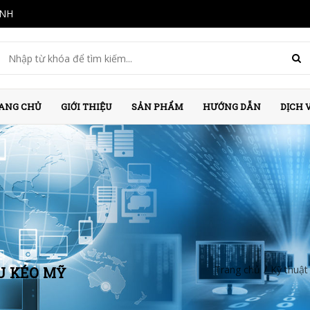
INH
ANG CHỦ
GIỚI THIỆU
SẢN PHẨM
HƯỚNG DẪN
DỊCH 
Trang chủ
/
Kỹ thuật
ẦU KÉO MỸ