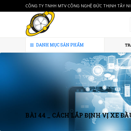
CÔNG TY TNHH MTV CÔNG NGHỆ ĐỨC THỊNH TÂY N
DANH MỤC SẢN PHẨM
TR
BÀI 44 _ CÁCH LẮP ĐỊNH VỊ XE Đ