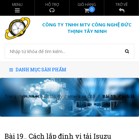
MENU
HỖ TRỢ
GIỎ HÀNG
TRỞ VỀ
0
CÔNG TY TNHH MTV CÔNG NGHỆ ĐỨC
THỊNH TÂY NINH
DANH MỤC SẢN PHẨM
Trang chủ
/
Kỹ thuật lắp ĐV-Camera xe Ôtô
/
Bài 19_ Cách lắp
Bài 19_ Cách lắp định vị tải Isuzu